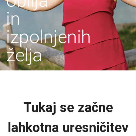
obilja
in
izpolnjenih
želja
Tukaj se začne
lahkotna uresničitev