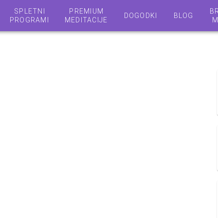
SPLETNI
PREMIUM
B
DOGODKI
BLOG
PROGRAMI
MEDITACIJE
M