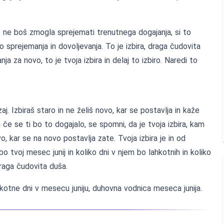
o ne boš zmogla sprejemati trenutnega dogajanja, si to
sprejemanja in dovoljevanja. To je izbira, draga čudovita
a za novo, to je tvoja izbira in delaj to izbiro. Naredi to
zaj. Izbiraš staro in ne želiš novo, kar se postavlja in kaže
 če se ti bo to dogajalo, se spomni, da je tvoja izbira, kam
o, kar se na novo postavlja zate. Tvoja izbira je in od
o tvoj mesec junij in koliko dni v njem bo lahkotnih in koliko
 draga čudovita duša.
ahkotne dni v mesecu juniju, duhovna vodnica meseca junija.