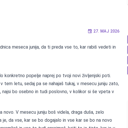
27. MAJ 2026
ica meseca junija, da ti preda vse to, kar rabiš vedeti in
 konkretno popelje naprej po tvoji novi življenjski poti.
o v tem letu, sedaj pa se nahajaš tukaj, v mesecu juniju zato,
 najsi bo osebno in tudi poslovno, v kolikor si še vpeta v
 na novo. V mesecu juniju boš videla, draga duša, zelo
 je, da vse, kar se bo dogajalo in vse kar se bo na novo