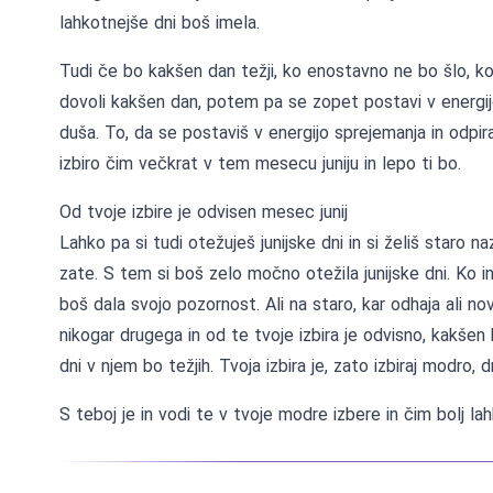
lahkotnejše dni boš imela.
Tudi če bo kakšen dan težji, ko enostavno ne bo šlo, k
dovoli kakšen dan, potem pa se zopet postavi v energijo 
duša. To, da se postaviš v energijo sprejemanja in odpiranj
izbiro čim večkrat v tem mesecu juniju in lepo ti bo.
Od tvoje izbire je odvisen mesec junij
Lahko pa si tudi otežuješ junijske dni in si želiš staro na
zate. S tem si boš zelo močno otežila junijske dni. Ko in
boš dala svojo pozornost. Ali na staro, kar odhaja ali nov
nikogar drugega in od te tvoje izbira je odvisno, kakšen b
dni v njem bo težjih. Tvoja izbira je, zato izbiraj modro,
S teboj je in vodi te v tvoje modre izbere in čim bolj l