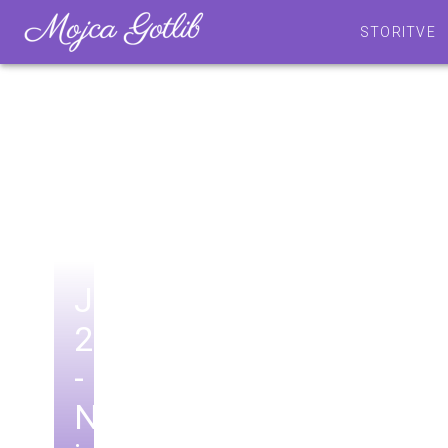
STORITVE
JUNIJ
2026
-
Napoved