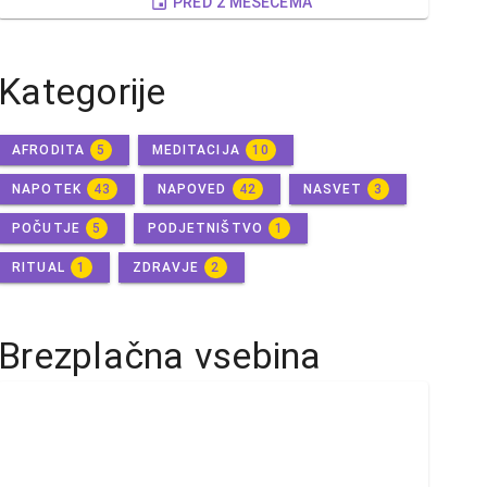
PRED 2 MESECEMA
Kategorije
AFRODITA
5
MEDITACIJA
10
NAPOTEK
43
NAPOVED
42
NASVET
3
POČUTJE
5
PODJETNIŠTVO
1
RITUAL
1
ZDRAVJE
2
Brezplačna vsebina