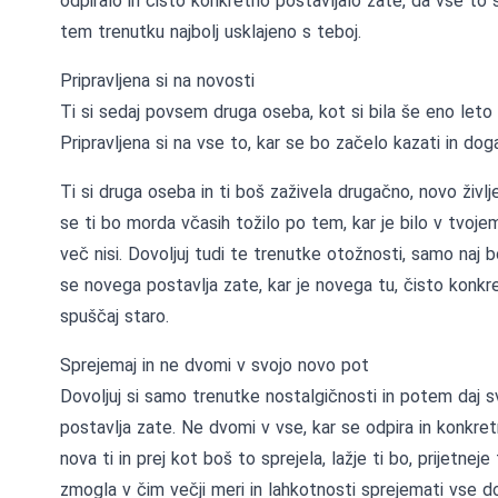
odpiralo in čisto konkretno postavljalo zate, da vse to sp
tem trenutku najbolj usklajeno s teboj.
Pripravljena si na novosti
Ti si sedaj povsem druga oseba, kot si bila še eno leto na
Pripravljena si na vse to, kar se bo začelo kazati in dog
Ti si druga oseba in ti boš zaživela drugačno, novo življ
se ti bo morda včasih tožilo po tem, kar je bilo v tvojem 
več nisi. Dovoljuj tudi te trenutke otožnosti, samo naj b
se novega postavlja zate, kar je novega tu, čisto konkr
spuščaj staro.
Sprejemaj in ne dvomi v svojo novo pot
Dovoljuj si samo trenutke nostalgičnosti in potem daj s
postavlja zate. Ne dvomi v vse, kar se odpira in konkret
nova ti in prej kot boš to sprejela, lažje ti bo, prijetneje
zmogla v čim večji meri in lahkotnosti sprejemati vse do