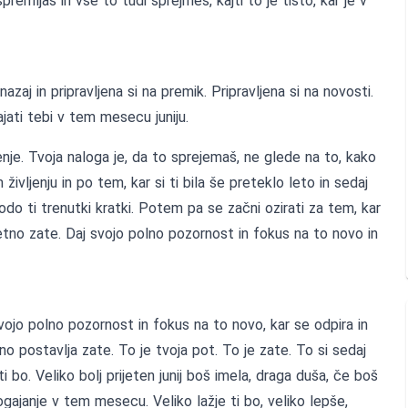
remljaš in vse to tudi sprejmeš, kajti to je tisto, kar je v
zaj in pripravljena si na premik. Pripravljena si na novosti.
ajati tebi v tem mesecu juniju.
enje. Tvoja naloga je, da to sprejemaš, ne glede na to, kako
življenju in po tem, kar si ti bila še preteklo leto in sedaj
odo ti trenutki kratki. Potem pa se začni ozirati za tem, kar
etno zate. Daj svojo polno pozornost in fokus na to novo in
vojo polno pozornost in fokus na to novo, kar se odpira in
no postavlja zate. To je tvoja pot. To je zate. To si sedaj
 ti bo. Veliko bolj prijeten junij boš imela, draga duša, če boš
gajanje v tem mesecu. Veliko lažje ti bo, veliko lepše,