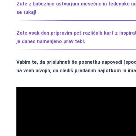
Zate z ljubeznijo ustvarjam mesečne in tedenske napo
se tukaj!
Zate vsak dan pripravim pet različnih kart z inspirati
je danes namenjeno prav tebi.
Vabim te, da prisluhneš še posnetku napovedi (spod
na vseh nivojih, da slediš predanim napotkom in ima