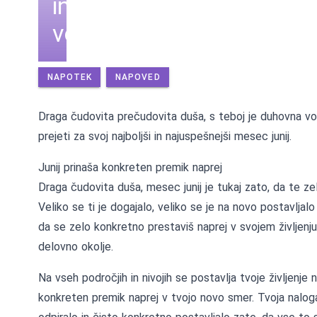
in
vodstvo
NAPOTEK
NAPOVED
Draga čudovita prečudovita duša, s teboj je duhovna vodn
prejeti za svoj najboljši in najuspešnejši mesec junij.
Junij prinaša konkreten premik naprej
Draga čudovita duša, mesec junij je tukaj zato, da te zelo
Veliko se ti je dogajalo, veliko se je na novo postavljal
da se zelo konkretno prestaviš naprej v svojem življenju,
delovno okolje.
Na vseh področjih in nivojih se postavlja tvoje življenje
konkreten premik naprej v tvojo novo smer. Tvoja naloga