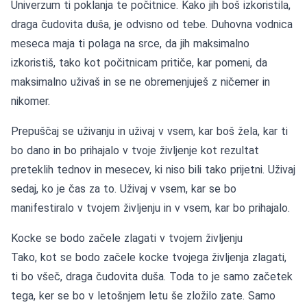
Univerzum ti poklanja te počitnice. Kako jih boš izkoristila,
draga čudovita duša, je odvisno od tebe. Duhovna vodnica
meseca maja ti polaga na srce, da jih maksimalno
izkoristiš, tako kot počitnicam pritiče, kar pomeni, da
maksimalno uživaš in se ne obremenjuješ z ničemer in
nikomer.
Prepuščaj se uživanju in uživaj v vsem, kar boš žela, kar ti
bo dano in bo prihajalo v tvoje življenje kot rezultat
preteklih tednov in mesecev, ki niso bili tako prijetni. Uživaj
sedaj, ko je čas za to. Uživaj v vsem, kar se bo
manifestiralo v tvojem življenju in v vsem, kar bo prihajalo.
Kocke se bodo začele zlagati v tvojem življenju
Tako, kot se bodo začele kocke tvojega življenja zlagati,
ti bo všeč, draga čudovita duša. Toda to je samo začetek
tega, ker se bo v letošnjem letu še zložilo zate. Samo