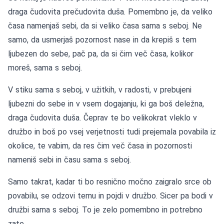
draga čudovita prečudovita duša. Pomembno je, da veliko
časa namenjaš sebi, da si veliko časa sama s seboj. Ne
samo, da usmerjaš pozornost nase in da krepiš s tem
ljubezen do sebe, pač pa, da si čim več časa, kolikor
moreš, sama s seboj.
V stiku sama s seboj, v užitkih, v radosti, v prebujeni
ljubezni do sebe in v vsem dogajanju, ki ga boš deležna,
draga čudovita duša. Čeprav te bo velikokrat vleklo v
družbo in boš po vsej verjetnosti tudi prejemala povabila iz
okolice, te vabim, da res čim več časa in pozornosti
nameniš sebi in času sama s seboj.
Samo takrat, kadar ti bo resnično močno zaigralo srce ob
povabilu, se odzovi temu in pojdi v družbo. Sicer pa bodi v
družbi sama s seboj. To je zelo pomembno in potrebno
zate.