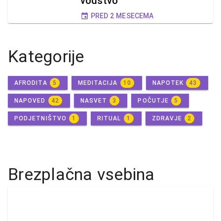
vodstvo
PRED 2 MESECEMA
Kategorije
AFRODITA
5
MEDITACIJA
10
NAPOTEK
43
NAPOVED
42
NASVET
3
POČUTJE
5
PODJETNIŠTVO
1
RITUAL
1
ZDRAVJE
2
Brezplačna vsebina