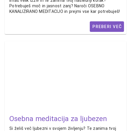
Imaš velik izziv in te zanima tvoj naslednji korak?
Potrebuješ moč in jasnost zanj? Naroči OSEBNO
KANALIZIRANO MEDITACIJO in prejmi vse kar potrebuješ!
PREBERI VEČ
Osebna meditacija za ljubezen
Si želiš več ljubezni v svojem življenju? Te zanima tvoj