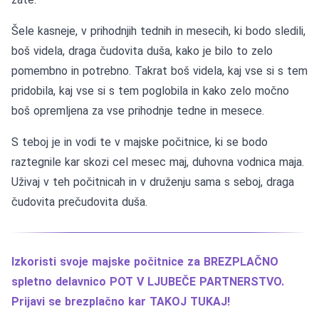
Šele kasneje, v prihodnjih tednih in mesecih, ki bodo sledili,
boš videla, draga čudovita duša, kako je bilo to zelo
pomembno in potrebno. Takrat boš videla, kaj vse si s tem
pridobila, kaj vse si s tem poglobila in kako zelo močno
boš opremljena za vse prihodnje tedne in mesece.
S teboj je in vodi te v majske počitnice, ki se bodo
raztegnile kar skozi cel mesec maj, duhovna vodnica maja.
Uživaj v teh počitnicah in v druženju sama s seboj, draga
čudovita prečudovita duša.
Izkoristi svoje majske počitnice za BREZPLAČNO
spletno delavnico POT V LJUBEČE PARTNERSTVO.
Prijavi se brezplačno kar TAKOJ TUKAJ!