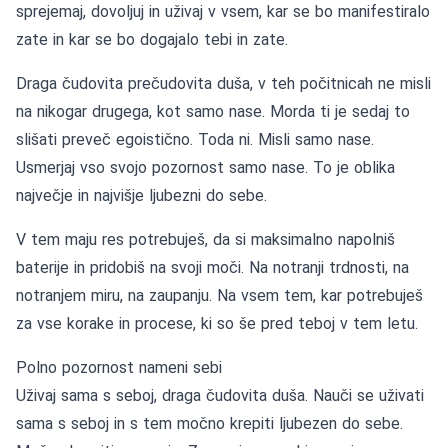
sprejemaj, dovoljuj in uživaj v vsem, kar se bo manifestiralo
zate in kar se bo dogajalo tebi in zate.
Draga čudovita prečudovita duša, v teh počitnicah ne misli
na nikogar drugega, kot samo nase. Morda ti je sedaj to
slišati preveč egoistično. Toda ni. Misli samo nase.
Usmerjaj vso svojo pozornost samo nase. To je oblika
največje in najvišje ljubezni do sebe.
V tem maju res potrebuješ, da si maksimalno napolniš
baterije in pridobiš na svoji moči. Na notranji trdnosti, na
notranjem miru, na zaupanju. Na vsem tem, kar potrebuješ
za vse korake in procese, ki so še pred teboj v tem letu.
Polno pozornost nameni sebi
Uživaj sama s seboj, draga čudovita duša. Nauči se uživati
sama s seboj in s tem močno krepiti ljubezen do sebe.