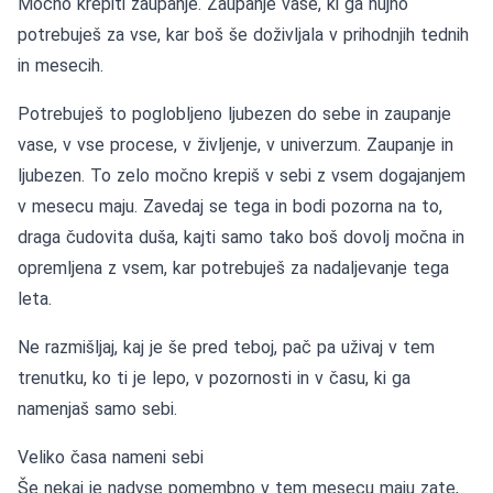
Močno krepiti zaupanje. Zaupanje vase, ki ga nujno
potrebuješ za vse, kar boš še doživljala v prihodnjih tednih
in mesecih.
Potrebuješ to poglobljeno ljubezen do sebe in zaupanje
vase, v vse procese, v življenje, v univerzum. Zaupanje in
ljubezen. To zelo močno krepiš v sebi z vsem dogajanjem
v mesecu maju. Zavedaj se tega in bodi pozorna na to,
draga čudovita duša, kajti samo tako boš dovolj močna in
opremljena z vsem, kar potrebuješ za nadaljevanje tega
leta.
Ne razmišljaj, kaj je še pred teboj, pač pa uživaj v tem
trenutku, ko ti je lepo, v pozornosti in v času, ki ga
namenjaš samo sebi.
Veliko časa nameni sebi
Še nekaj je nadvse pomembno v tem mesecu maju zate,