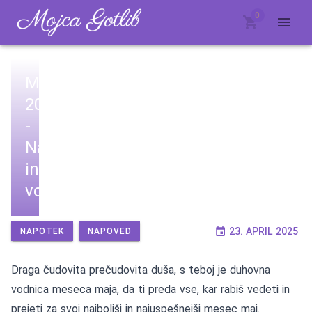
0
MAJ
2025
-
Napoved
in
vodstvo
23. APRIL 2025
NAPOTEK
NAPOVED
Draga čudovita prečudovita duša, s teboj je duhovna
vodnica meseca maja, da ti preda vse, kar rabiš vedeti in
prejeti za svoj najboljši in najuspešnejši mesec maj.